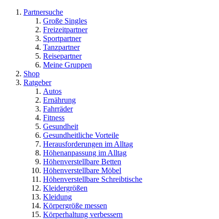
Partnersuche
Große Singles
Freizeitpartner
Sportpartner
Tanzpartner
Reisepartner
Meine Gruppen
Shop
Ratgeber
Autos
Ernährung
Fahrräder
Fitness
Gesundheit
Gesundheitliche Vorteile
Herausforderungen im Alltag
Höhenanpassung im Alltag
Höhenverstellbare Betten
Höhenverstellbare Möbel
Höhenverstellbare Schreibtische
Kleidergrößen
Kleidung
Körpergröße messen
Körperhaltung verbessern