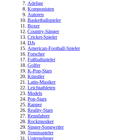
Adelige
Komponisten
Autoren
Basketballspieler
Boxer
Country-Sänger
Cricket-Spieler
DJs
American-Football-Spieler
Forscher
Fußballspieler
Golfer
K-Pop-Stars
Künstler
Latin-Musiker
Leichtathleten
Models
Pop-Stars
Rapper
Reality-Stars
Rennfahrer
Rockmusiker
Singer-Songwriter
Tennisspieler
Unternehmer