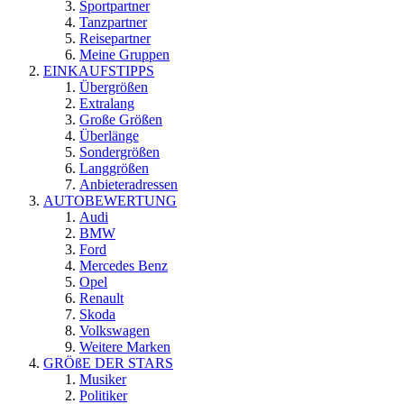
Sportpartner
Tanzpartner
Reisepartner
Meine Gruppen
EINKAUFSTIPPS
Übergrößen
Extralang
Große Größen
Überlänge
Sondergrößen
Langgrößen
Anbieteradressen
AUTOBEWERTUNG
Audi
BMW
Ford
Mercedes Benz
Opel
Renault
Skoda
Volkswagen
Weitere Marken
GRÖßE DER STARS
Musiker
Politiker