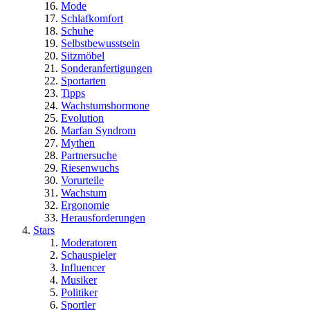
Mode
Schlafkomfort
Schuhe
Selbstbewusstsein
Sitzmöbel
Sonderanfertigungen
Sportarten
Tipps
Wachstumshormone
Evolution
Marfan Syndrom
Mythen
Partnersuche
Riesenwuchs
Vorurteile
Wachstum
Ergonomie
Herausforderungen
Stars
Moderatoren
Schauspieler
Influencer
Musiker
Politiker
Sportler