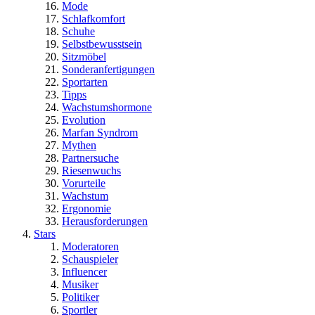
Mode
Schlafkomfort
Schuhe
Selbstbewusstsein
Sitzmöbel
Sonderanfertigungen
Sportarten
Tipps
Wachstumshormone
Evolution
Marfan Syndrom
Mythen
Partnersuche
Riesenwuchs
Vorurteile
Wachstum
Ergonomie
Herausforderungen
Stars
Moderatoren
Schauspieler
Influencer
Musiker
Politiker
Sportler