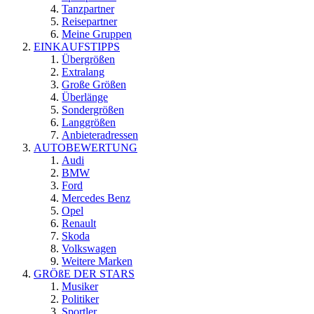
Tanzpartner
Reisepartner
Meine Gruppen
EINKAUFSTIPPS
Übergrößen
Extralang
Große Größen
Überlänge
Sondergrößen
Langgrößen
Anbieteradressen
AUTOBEWERTUNG
Audi
BMW
Ford
Mercedes Benz
Opel
Renault
Skoda
Volkswagen
Weitere Marken
GRÖßE DER STARS
Musiker
Politiker
Sportler