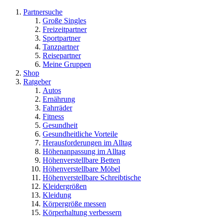
Partnersuche
Große Singles
Freizeitpartner
Sportpartner
Tanzpartner
Reisepartner
Meine Gruppen
Shop
Ratgeber
Autos
Ernährung
Fahrräder
Fitness
Gesundheit
Gesundheitliche Vorteile
Herausforderungen im Alltag
Höhenanpassung im Alltag
Höhenverstellbare Betten
Höhenverstellbare Möbel
Höhenverstellbare Schreibtische
Kleidergrößen
Kleidung
Körpergröße messen
Körperhaltung verbessern