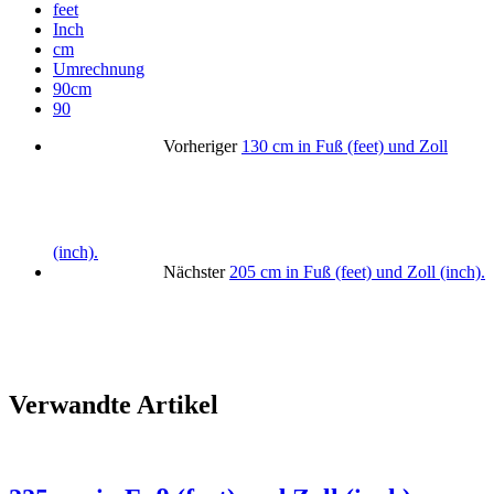
feet
Inch
cm
Umrechnung
90cm
90
Vorheriger
130 cm in Fuß (feet) und Zoll
(inch).
Nächster
205 cm in Fuß (feet) und Zoll (inch).
Verwandte Artikel