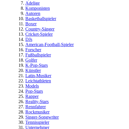
Adelige
Komponisten
Autoren
Basketballspieler
Boxer
Country-Sänger
Cricket-Spieler
DJs
American-Football-Spieler
Forscher
Fußballspieler
Golfer
K-Pop-Stars
Künstler
Latin-Musiker
Leichtathleten
Models
Pop-Stars
Rapper
Reality-Stars
Rennfahrer
Rockmusiker
Singer-Songwriter
Tennisspieler
Unternehmer