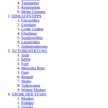
Tanzpartner
Reisepartner
Meine Gruppen
EINKAUFSTIPPS
Übergrößen
Extralang
Große Größen
Überlänge
Sondergrößen
Langgrößen
Anbieteradressen
AUTOBEWERTUNG
Audi
BMW
Ford
Mercedes Benz
Opel
Renault
Skoda
Volkswagen
Weitere Marken
GRÖßE DER STARS
Musiker
Politiker
Sportler