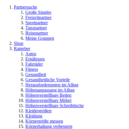
Partnersuche
Große Singles
Freizeitpartner
Sportpartner
Tanzpartner
Reisepartner
Meine Gruppen
Shop
Ratgeber
Autos
Ernährung
Fahrräder
Fitness
Gesundheit
Gesundheitliche Vorteile
Herausforderungen im Alltag
Höhenanpassung im Alltag
Höhenverstellbare Betten
Höhenverstellbare Möbel
Höhenverstellbare Schreibtische
Kleidergrößen
Kleidung
Körpergröße messen
Körperhaltung verbessern