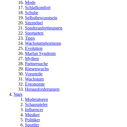
Mode
Schlafkomfort
Schuhe
Selbstbewusstsein
Sitzmöbel
Sonderanfertigungen
Sportarten
Tipps
Wachstumshormone
Evolution
Marfan Syndrom
Mythen
Partnersuche
Riesenwuchs
Vorurteile
Wachstum
Ergonomie
Herausforderungen
Stars
Moderatoren
Schauspieler
Influencer
Musiker
Politiker
Sportler