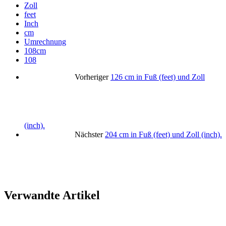
Zoll
feet
Inch
cm
Umrechnung
108cm
108
Vorheriger
126 cm in Fuß (feet) und Zoll
(inch).
Nächster
204 cm in Fuß (feet) und Zoll (inch).
Verwandte Artikel