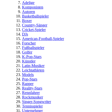
Adelige
Komponisten
Autoren
Basketballspieler
Boxer
Country-Sänger
Cricket-Spieler
DJs
American-Football-Spieler
Forscher
Fußballspieler
Golfer
K-Pop-Stars
Künstler
Latin-Musiker
Leichtathleten
Models
Pop-Stars
Rapper
Reality-Stars
Rennfahrer
Rockmusiker
Singer-Songwriter
Tennisspieler
Unternehmer