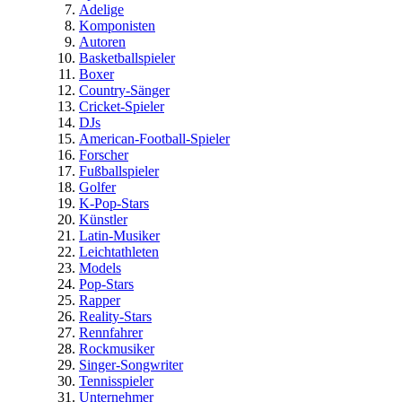
Adelige
Komponisten
Autoren
Basketballspieler
Boxer
Country-Sänger
Cricket-Spieler
DJs
American-Football-Spieler
Forscher
Fußballspieler
Golfer
K-Pop-Stars
Künstler
Latin-Musiker
Leichtathleten
Models
Pop-Stars
Rapper
Reality-Stars
Rennfahrer
Rockmusiker
Singer-Songwriter
Tennisspieler
Unternehmer