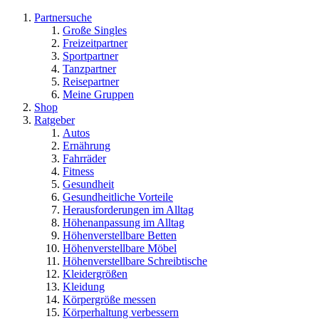
Partnersuche
Große Singles
Freizeitpartner
Sportpartner
Tanzpartner
Reisepartner
Meine Gruppen
Shop
Ratgeber
Autos
Ernährung
Fahrräder
Fitness
Gesundheit
Gesundheitliche Vorteile
Herausforderungen im Alltag
Höhenanpassung im Alltag
Höhenverstellbare Betten
Höhenverstellbare Möbel
Höhenverstellbare Schreibtische
Kleidergrößen
Kleidung
Körpergröße messen
Körperhaltung verbessern