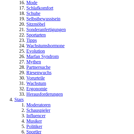
Mode
Schlafkomfort
Schuhe
Selbstbewusstsein
Sitzmöbel
Sonderanfertigungen
Sportarten
Tipps
Wachstumshormone
Evolution
Marfan Syndrom
Mythen
Partnersuche
Riesenwuchs
Vorurteile
Wachstum
Ergonomie
Herausforderungen
Stars
Moderatoren
Schauspieler
Influencer
Musiker
Politiker
Sportler