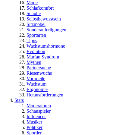
Mode
Schlafkomfort
Schuhe
Selbstbewusstsein
Sitzmöbel
Sonderanfertigungen
Sportarten
Tipps
Wachstumshormone
Evolution
Marfan Syndrom
Mythen
Partnersuche
Riesenwuchs
Vorurteile
Wachstum
Ergonomie
Herausforderungen
Stars
Moderatoren
Schauspieler
Influencer
Musiker
Politiker
Sportler