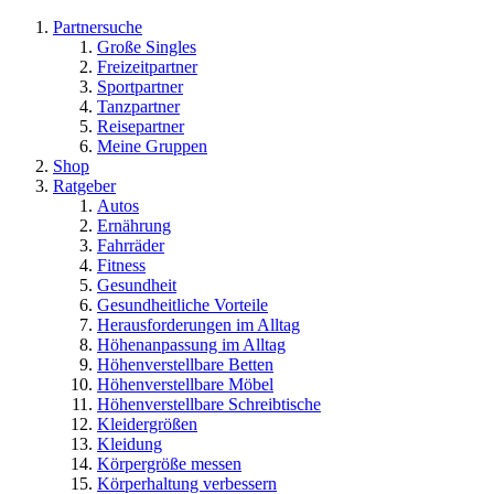
Partnersuche
Große Singles
Freizeitpartner
Sportpartner
Tanzpartner
Reisepartner
Meine Gruppen
Shop
Ratgeber
Autos
Ernährung
Fahrräder
Fitness
Gesundheit
Gesundheitliche Vorteile
Herausforderungen im Alltag
Höhenanpassung im Alltag
Höhenverstellbare Betten
Höhenverstellbare Möbel
Höhenverstellbare Schreibtische
Kleidergrößen
Kleidung
Körpergröße messen
Körperhaltung verbessern