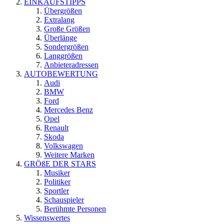
EINKAUFSTIPPS
Übergrößen
Extralang
Große Größen
Überlänge
Sondergrößen
Langgrößen
Anbieteradressen
AUTOBEWERTUNG
Audi
BMW
Ford
Mercedes Benz
Opel
Renault
Skoda
Volkswagen
Weitere Marken
GRÖßE DER STARS
Musiker
Politiker
Sportler
Schauspieler
Berühmte Personen
Wissenswertes