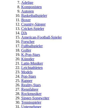
Adelige
Komponisten
Autoren
Basketballspieler
Boxer
Country-Sänger
Cricket-Spieler
DJs
American-Football-Spieler
Forscher
Fußballspieler
Golfer
K-Pop-Stars
Künstler
Latin-Musiker
Leichtathleten
Models
Pop-Stars
Rapper
Reality-Stars
Rennfahrer
Rockmusiker
Singer-Songwriter
Tennisspieler
Unternehmer