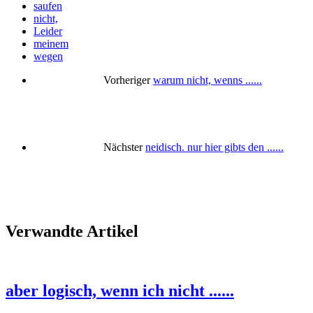
saufen
nicht,
Leider
meinem
wegen
Vorheriger
warum nicht, wenns ......
Nächster
neidisch. nur hier gibts den ......
Verwandte Artikel
aber logisch, wenn ich nicht ......