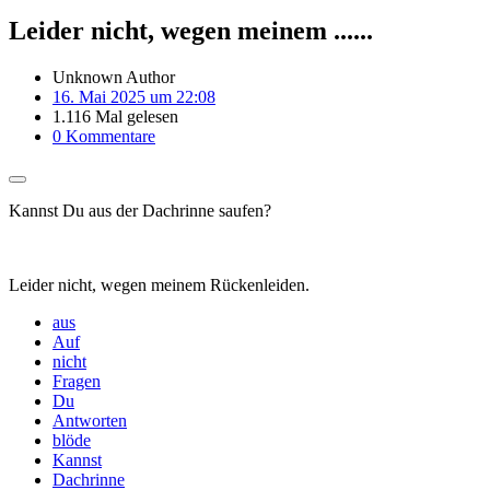
Leider nicht, wegen meinem ......
Unknown Author
16. Mai 2025 um 22:08
1.116 Mal gelesen
0 Kommentare
Kannst Du aus der Dachrinne saufen?
Leider nicht, wegen meinem Rückenleiden.
aus
Auf
nicht
Fragen
Du
Antworten
blöde
Kannst
Dachrinne