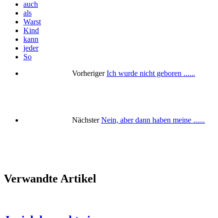
auch
als
Warst
Kind
kann
jeder
So
Vorheriger
Ich wurde nicht geboren ......
Nächster
Nein, aber dann haben meine ......
Verwandte Artikel