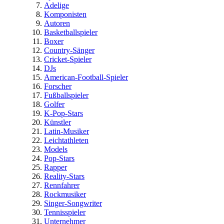
Adelige
Komponisten
Autoren
Basketballspieler
Boxer
Country-Sänger
Cricket-Spieler
DJs
American-Football-Spieler
Forscher
Fußballspieler
Golfer
K-Pop-Stars
Künstler
Latin-Musiker
Leichtathleten
Models
Pop-Stars
Rapper
Reality-Stars
Rennfahrer
Rockmusiker
Singer-Songwriter
Tennisspieler
Unternehmer