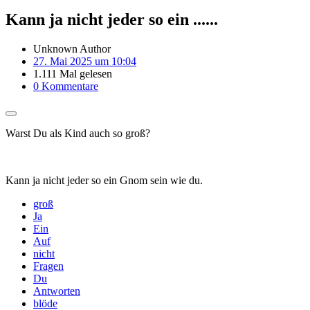
Kann ja nicht jeder so ein ......
Unknown Author
27. Mai 2025 um 10:04
1.111 Mal gelesen
0 Kommentare
Warst Du als Kind auch so groß?
Kann ja nicht jeder so ein Gnom sein wie du.
groß
Ja
Ein
Auf
nicht
Fragen
Du
Antworten
blöde