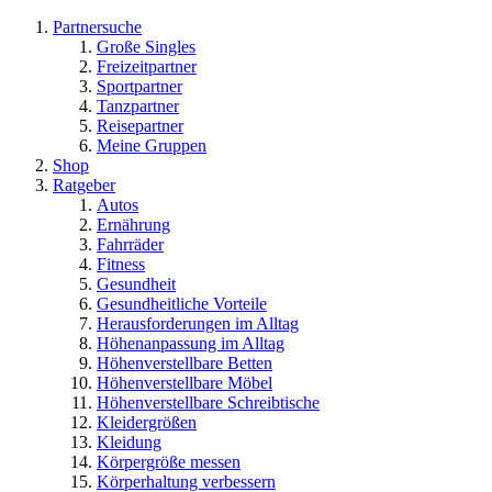
Partnersuche
Große Singles
Freizeitpartner
Sportpartner
Tanzpartner
Reisepartner
Meine Gruppen
Shop
Ratgeber
Autos
Ernährung
Fahrräder
Fitness
Gesundheit
Gesundheitliche Vorteile
Herausforderungen im Alltag
Höhenanpassung im Alltag
Höhenverstellbare Betten
Höhenverstellbare Möbel
Höhenverstellbare Schreibtische
Kleidergrößen
Kleidung
Körpergröße messen
Körperhaltung verbessern