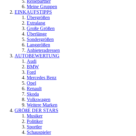
Reisepartner
Meine Gruppen
EINKAUFSTIPPS
Übergrößen
Extralang
Große Größen
Überlänge
Sondergrößen
Langgrößen
Anbieteradressen
AUTOBEWERTUNG
Audi
BMW
Ford
Mercedes Benz
Opel
Renault
Skoda
Volkswagen
Weitere Marken
GRÖßE DER STARS
Musiker
Politiker
Sportler
Schauspieler