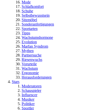
Mode
Schlafkomfort
Schuhe
Selbstbewusstsein
Sitzmöbel
Sonderanfertigungen
Sportarten
Tipps
Wachstumshormone
Evolution
Marfan Syndrom
Mythen
Partnersuche
Riesenwuchs
Vorurteile
Wachstum
Ergonomie
Herausforderungen
Stars
Moderatoren
Schauspieler
Influencer
Musiker
Politiker
Sportler