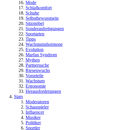
Mode
Schlafkomfort
Schuhe
Selbstbewusstsein
Sitzmöbel
Sonderanfertigungen
Sportarten
Tipps
Wachstumshormone
Evolution
Marfan Syndrom
Mythen
Partnersuche
Riesenwuchs
Vorurteile
Wachstum
Ergonomie
Herausforderungen
Stars
Moderatoren
Schauspieler
Influencer
Musiker
Politiker
Sportler