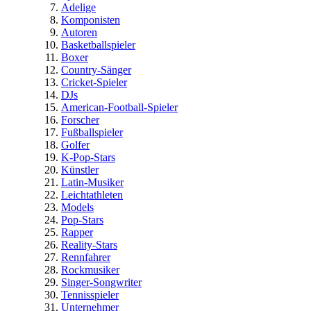
Adelige
Komponisten
Autoren
Basketballspieler
Boxer
Country-Sänger
Cricket-Spieler
DJs
American-Football-Spieler
Forscher
Fußballspieler
Golfer
K-Pop-Stars
Künstler
Latin-Musiker
Leichtathleten
Models
Pop-Stars
Rapper
Reality-Stars
Rennfahrer
Rockmusiker
Singer-Songwriter
Tennisspieler
Unternehmer