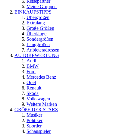
Reisepartner
Meine Gruppen
EINKAUFSTIPPS
Übergrößen
Extralang
Große Größen
Überlänge
Sondergrößen
Langgrößen
Anbieteradressen
AUTOBEWERTUNG
Audi
BMW
Ford
Mercedes Benz
Opel
Renault
Skoda
Volkswagen
Weitere Marken
GRÖßE DER STARS
Musiker
Politiker
Sportler
Schauspieler