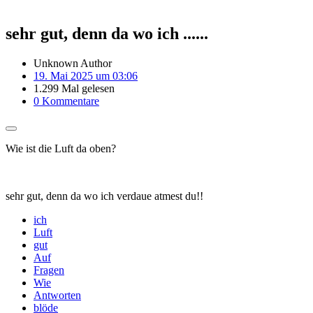
sehr gut, denn da wo ich ......
Unknown Author
19. Mai 2025 um 03:06
1.299 Mal gelesen
0 Kommentare
Wie ist die Luft da oben?
sehr gut, denn da wo ich verdaue atmest du!!
ich
Luft
gut
Auf
Fragen
Wie
Antworten
blöde