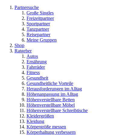
Partnersuche
Große Singles
Freizeitpartner
Sportpartner
Tanzpartner
Reisepartner
Meine Gruppen
Shop
Ratgeber
Autos
Ernährung
Fahrräder
Fitness
Gesundheit
Gesundheitliche Vorteile
Herausforderungen im Alltag
Höhenanpassung im Alltag
Höhenverstellbare Betten
Höhenverstellbare Möbel
Höhenverstellbare Schreibtische
Kleidergrößen
Kleidung
Körpergröße messen
Körperhaltung verbessern