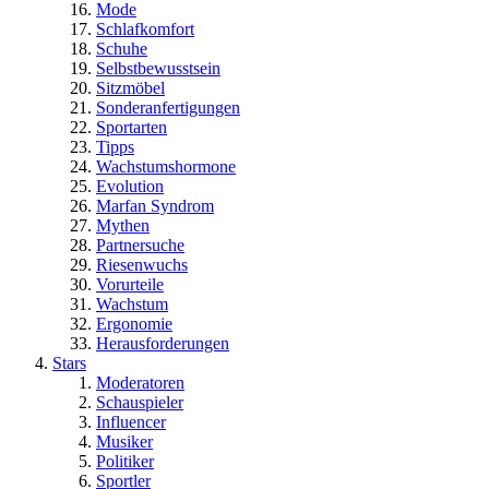
Mode
Schlafkomfort
Schuhe
Selbstbewusstsein
Sitzmöbel
Sonderanfertigungen
Sportarten
Tipps
Wachstumshormone
Evolution
Marfan Syndrom
Mythen
Partnersuche
Riesenwuchs
Vorurteile
Wachstum
Ergonomie
Herausforderungen
Stars
Moderatoren
Schauspieler
Influencer
Musiker
Politiker
Sportler