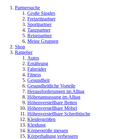
Partnersuche
Große Singles
Freizeitpartner
Sportpartner
Tanzpartner
Reisepartner
Meine Gruppen
Shop
Ratgeber
Autos
Ernährung
Fahrräder
Fitness
Gesundheit
Gesundheitliche Vorteile
Herausforderungen im Alltag
Höhenanpassung im Alltag
Höhenverstellbare Betten
Höhenverstellbare Möbel
Höhenverstellbare Schreibtische
Kleidergrößen
Kleidung
Körpergröße messen
Körperhaltung verbessern