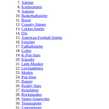
Adelige
Komponisten
Autoren
Basketballspieler
Boxer
Country-Sänger
Cricket-Spieler
DJs
American-Football-Spieler
Forscher
Fußballspieler
Golfer
K-Pop-Stars
Künstler
Latin-Musiker
Leichtathleten
Models
Pop-Stars
Rapper
Reality-Stars
Rennfahrer
Rockmusiker
Singer-Songwriter
Tennisspieler
Unternehmer