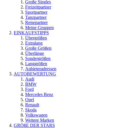
Große Singles
Freizeitpartner
Sportpartner
Tanzpartner
Reisepartner
Meine Gruppen
EINKAUFSTIPPS
Übergrößen
Extralang
Große Größen
Überlänge
Sondergrößen
Langgrößen
Anbieteradressen
AUTOBEWERTUNG
Audi
BMW
Ford
Mercedes Benz
Opel
Renault
Skoda
Volkswagen
Weitere Marken
GRÖßE DER STARS