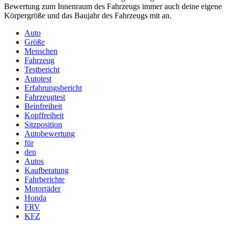
Bewertung zum Innenraum des Fahrzeugs immer auch deine eigene
Körpergröße und das Baujahr des Fahrzeugs mit an.
Auto
Größe
Menschen
Fahrzeug
Testbericht
Autotest
Erfahrungsbericht
Fahrzeugtest
Beinfreiheit
Kopffreiheit
Sitzposition
Autobewertung
für
den
Autos
Kaufberatung
Fahrberichte
Motorräder
Honda
FRV
KFZ