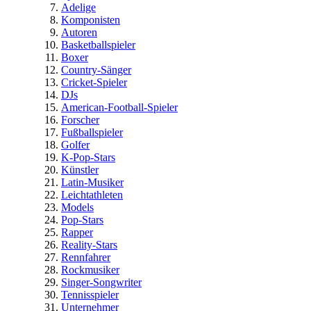
Adelige
Komponisten
Autoren
Basketballspieler
Boxer
Country-Sänger
Cricket-Spieler
DJs
American-Football-Spieler
Forscher
Fußballspieler
Golfer
K-Pop-Stars
Künstler
Latin-Musiker
Leichtathleten
Models
Pop-Stars
Rapper
Reality-Stars
Rennfahrer
Rockmusiker
Singer-Songwriter
Tennisspieler
Unternehmer