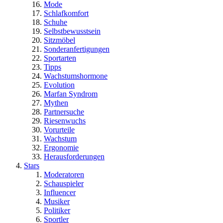
Mode
Schlafkomfort
Schuhe
Selbstbewusstsein
Sitzmöbel
Sonderanfertigungen
Sportarten
Tipps
Wachstumshormone
Evolution
Marfan Syndrom
Mythen
Partnersuche
Riesenwuchs
Vorurteile
Wachstum
Ergonomie
Herausforderungen
Stars
Moderatoren
Schauspieler
Influencer
Musiker
Politiker
Sportler