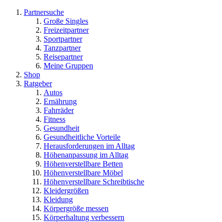
Partnersuche
Große Singles
Freizeitpartner
Sportpartner
Tanzpartner
Reisepartner
Meine Gruppen
Shop
Ratgeber
Autos
Ernährung
Fahrräder
Fitness
Gesundheit
Gesundheitliche Vorteile
Herausforderungen im Alltag
Höhenanpassung im Alltag
Höhenverstellbare Betten
Höhenverstellbare Möbel
Höhenverstellbare Schreibtische
Kleidergrößen
Kleidung
Körpergröße messen
Körperhaltung verbessern