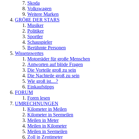
Skoda
Volkswagen
Weitere Marken
GRÖßE DER STARS
Musiker
Politiker
Sportler
Schauspieler
Berühmte Personen
Wissenswertes
Motorräder für große Menschen
Antworten auf blöde Fragen
Die Vorteile groß zu sein
Die Nachteile groß zu sein
Wie groß ist....?
Einkaufstipps
FORUM
Foren lesen
UMRECHNUNGEN
Kilometer in Meilen
Kilometer in Seemeilen
Meilen in Meter
Meilen in Kilometer
Meilen in Seemeilen
Zoll in Zentimeter