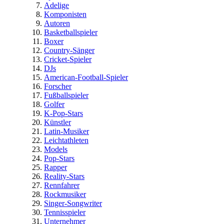
Adelige
Komponisten
Autoren
Basketballspieler
Boxer
Country-Sänger
Cricket-Spieler
DJs
American-Football-Spieler
Forscher
Fußballspieler
Golfer
K-Pop-Stars
Künstler
Latin-Musiker
Leichtathleten
Models
Pop-Stars
Rapper
Reality-Stars
Rennfahrer
Rockmusiker
Singer-Songwriter
Tennisspieler
Unternehmer