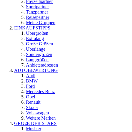
Freizeitpartner
Sportpartner
Tanzpartner
Reisepartner
Meine Gruppen
EINKAUFSTIPPS
Übergrößen
Extralang
Große Größen
Überlänge
Sondergrößen
Langgrößen
Anbieteradressen
AUTOBEWERTUNG
Audi
BMW
Ford
Mercedes Benz
Opel
Renault
Skoda
Volkswagen
Weitere Marken
GRÖßE DER STARS
Musiker