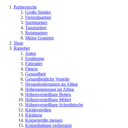
Partnersuche
Große Singles
Freizeitpartner
Sportpartner
Tanzpartner
Reisepartner
Meine Gruppen
Shop
Ratgeber
Autos
Ernährung
Fahrräder
Fitness
Gesundheit
Gesundheitliche Vorteile
Herausforderungen im Alltag
Höhenanpassung im Alltag
Höhenverstellbare Betten
Höhenverstellbare Möbel
Höhenverstellbare Schreibtische
Kleidergrößen
Kleidung
Körpergröße messen
Körperhaltung verbessern