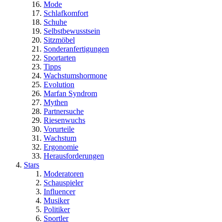
Mode
Schlafkomfort
Schuhe
Selbstbewusstsein
Sitzmöbel
Sonderanfertigungen
Sportarten
Tipps
Wachstumshormone
Evolution
Marfan Syndrom
Mythen
Partnersuche
Riesenwuchs
Vorurteile
Wachstum
Ergonomie
Herausforderungen
Stars
Moderatoren
Schauspieler
Influencer
Musiker
Politiker
Sportler