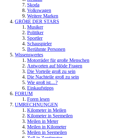
Skoda
Volkswagen
Weitere Marken
GRÖßE DER STARS
Musiker
Politiker
Sportler
Schauspieler
Berühmte Personen
Wissenswertes
Motorräder für große Menschen
Antworten auf blöde Fragen
Die Vorteile groß zu sein
Die Nachteile groß zu sein
Wie groß ist....?
Einkaufstipps
FORUM
Foren lesen
UMRECHNUNGEN
Kilometer in Meilen
Kilometer in Seemeilen
Meilen in Meter
Meilen in Kilometer
Meilen in Seemeilen
Zoll in Zentimeter