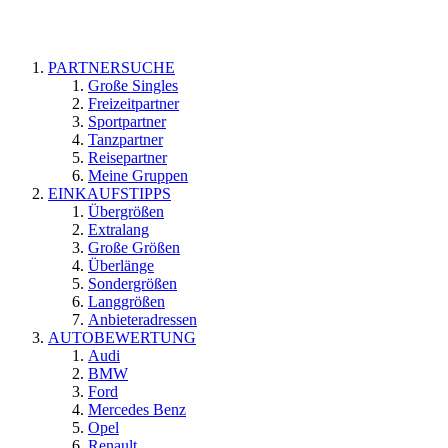
PARTNERSUCHE
Große Singles
Freizeitpartner
Sportpartner
Tanzpartner
Reisepartner
Meine Gruppen
EINKAUFSTIPPS
Übergrößen
Extralang
Große Größen
Überlänge
Sondergrößen
Langgrößen
Anbieteradressen
AUTOBEWERTUNG
Audi
BMW
Ford
Mercedes Benz
Opel
Renault