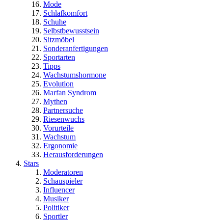
Mode
Schlafkomfort
Schuhe
Selbstbewusstsein
Sitzmöbel
Sonderanfertigungen
Sportarten
Tipps
Wachstumshormone
Evolution
Marfan Syndrom
Mythen
Partnersuche
Riesenwuchs
Vorurteile
Wachstum
Ergonomie
Herausforderungen
Stars
Moderatoren
Schauspieler
Influencer
Musiker
Politiker
Sportler