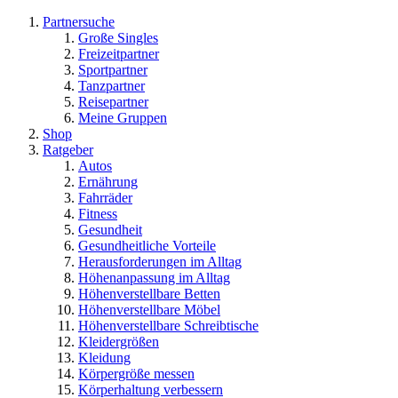
Partnersuche
Große Singles
Freizeitpartner
Sportpartner
Tanzpartner
Reisepartner
Meine Gruppen
Shop
Ratgeber
Autos
Ernährung
Fahrräder
Fitness
Gesundheit
Gesundheitliche Vorteile
Herausforderungen im Alltag
Höhenanpassung im Alltag
Höhenverstellbare Betten
Höhenverstellbare Möbel
Höhenverstellbare Schreibtische
Kleidergrößen
Kleidung
Körpergröße messen
Körperhaltung verbessern