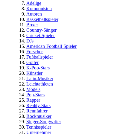
Adelige
Komponisten
Autoren
Basketballspieler
Boxer
Country-Sänger
Cricket-Spieler
DJs
American-Football-Spieler
Forscher
Fußballspieler
Golfer
K-Pop-Stars
Künstler
Latin-Musiker
Leichtathleten
Models
Pop-Stars
Rapper
Reality-Stars
Rennfahrer
Rockmusiker
Singer-Songwriter
Tennisspieler
Unternehmer