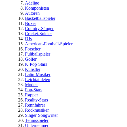
Adelige
Komponisten
Autoren
Basketballspieler
Boxer
Country-Sänger
Cricket-Spieler
DJs
American-Football-Spieler
Forscher
Fußballspieler
Golfer
K-Pop-Stars
Künstler
Latin-Musiker
Leichtathleten
Models
Pop-Stars
Rapper
Reality-Stars
Rennfahrer
Rockmusiker
Singer-Songwriter
Tennisspieler
Unternehmer