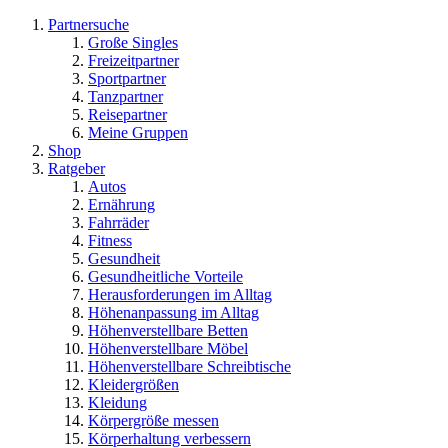
Partnersuche
Große Singles
Freizeitpartner
Sportpartner
Tanzpartner
Reisepartner
Meine Gruppen
Shop
Ratgeber
Autos
Ernährung
Fahrräder
Fitness
Gesundheit
Gesundheitliche Vorteile
Herausforderungen im Alltag
Höhenanpassung im Alltag
Höhenverstellbare Betten
Höhenverstellbare Möbel
Höhenverstellbare Schreibtische
Kleidergrößen
Kleidung
Körpergröße messen
Körperhaltung verbessern