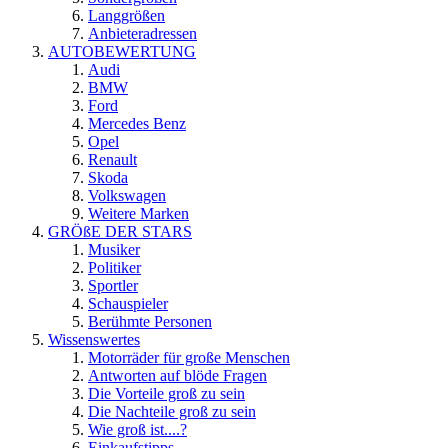
Langgrößen
Anbieteradressen
AUTOBEWERTUNG
Audi
BMW
Ford
Mercedes Benz
Opel
Renault
Skoda
Volkswagen
Weitere Marken
GRÖßE DER STARS
Musiker
Politiker
Sportler
Schauspieler
Berühmte Personen
Wissenswertes
Motorräder für große Menschen
Antworten auf blöde Fragen
Die Vorteile groß zu sein
Die Nachteile groß zu sein
Wie groß ist....?
Einkaufstipps