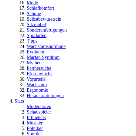
Mode
Schlafkomfort
Schuhe
Selbstbewusstsein
Sitzmöbel
Sonderanfertigungen
Sportarten
Tipps
Wachstumshormone
Evolution
Marfan Syndrom
Mythen
Partnersuche
Riesenwuchs
Vorurteile
Wachstum
Ergonomie
Herausforderungen
Stars
Moderatoren
Schauspieler
Influencer
Musiker
Politiker
Sportler