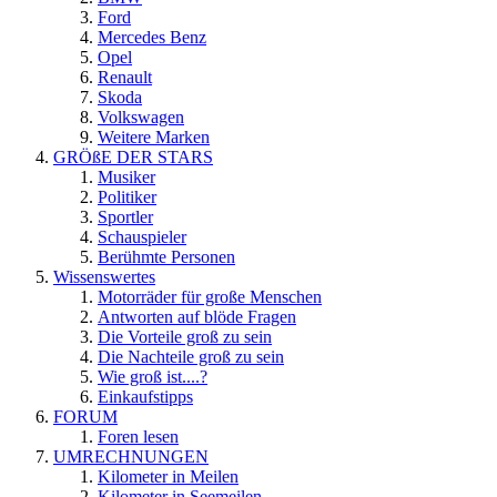
Ford
Mercedes Benz
Opel
Renault
Skoda
Volkswagen
Weitere Marken
GRÖßE DER STARS
Musiker
Politiker
Sportler
Schauspieler
Berühmte Personen
Wissenswertes
Motorräder für große Menschen
Antworten auf blöde Fragen
Die Vorteile groß zu sein
Die Nachteile groß zu sein
Wie groß ist....?
Einkaufstipps
FORUM
Foren lesen
UMRECHNUNGEN
Kilometer in Meilen
Kilometer in Seemeilen