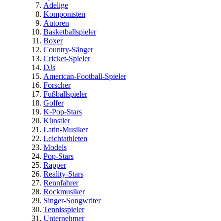
Adelige
Komponisten
Autoren
Basketballspieler
Boxer
Country-Sänger
Cricket-Spieler
DJs
American-Football-Spieler
Forscher
Fußballspieler
Golfer
K-Pop-Stars
Künstler
Latin-Musiker
Leichtathleten
Models
Pop-Stars
Rapper
Reality-Stars
Rennfahrer
Rockmusiker
Singer-Songwriter
Tennisspieler
Unternehmer