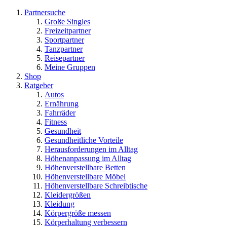
Partnersuche
Große Singles
Freizeitpartner
Sportpartner
Tanzpartner
Reisepartner
Meine Gruppen
Shop
Ratgeber
Autos
Ernährung
Fahrräder
Fitness
Gesundheit
Gesundheitliche Vorteile
Herausforderungen im Alltag
Höhenanpassung im Alltag
Höhenverstellbare Betten
Höhenverstellbare Möbel
Höhenverstellbare Schreibtische
Kleidergrößen
Kleidung
Körpergröße messen
Körperhaltung verbessern