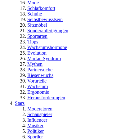
Mode
Schlafkomfort
Schuhe
Selbstbewusstsein
Sitzmöbel
Sonderanfertigungen
Sportarten
Tipps
Wachstumshormone
Evolution
Marfan Syndrom
Mythen
Partnersuche
Riesenwuchs
Vorurteile
Wachstum
Ergonomie
Herausforderungen
Stars
Moderatoren
Schauspieler
Influencer
Musiker
Politiker
Sportler