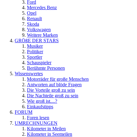
Ford
Mercedes Benz
Opel
Renault
Skoda
Volkswagen
Weitere Marken
GRÖßE DER STARS
Musiker
Politiker
Sportler
Schauspieler
Berühmte Personen
Wissenswertes
Motorräder für große Menschen
Antworten auf blöde Fragen
Die Vorteile groß zu sein
Die Nachteile groß zu sein
Wie groß ist....?
Einkaufstipps
FORUM
Foren lesen
UMRECHNUNGEN
Kilometer in Meilen
Kilometer in Seemeilen