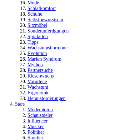
Mode
Schlafkomfort
Schuhe
Selbstbewusstsein
Sitzmöbel
Sonderanfertigungen
Sportarten
Tipps
Wachstumshormone
Evolution
Marfan Syndrom
Mythen
Partnersuche
Riesenwuchs
Vorurteile
Wachstum
Ergonomie
Herausforderungen
Stars
Moderatoren
Schauspieler
Influencer
Musiker
Politiker
Sportler