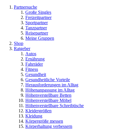
Partnersuche
Große Singles
Freizeitpartner
Sportpartner
Tanzpartner
Reisepartner
Meine Gruppen
Shop
Ratgeber
Autos
Ernährung
Fahrräder
Fitness
Gesundheit
Gesundheitliche Vorteile
Herausforderungen im Alltag
Höhenanpassung im Alltag
Höhenverstellbare Betten
Höhenverstellbare Möbel
Höhenverstellbare Schreibtische
Kleidergrößen
Kleidung
Körpergröße messen
Körperhaltung verbessern