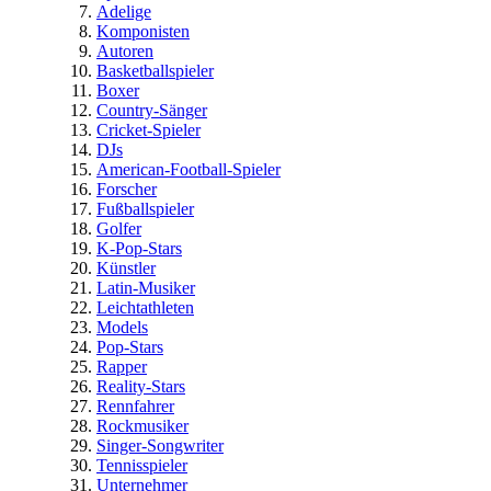
Adelige
Komponisten
Autoren
Basketballspieler
Boxer
Country-Sänger
Cricket-Spieler
DJs
American-Football-Spieler
Forscher
Fußballspieler
Golfer
K-Pop-Stars
Künstler
Latin-Musiker
Leichtathleten
Models
Pop-Stars
Rapper
Reality-Stars
Rennfahrer
Rockmusiker
Singer-Songwriter
Tennisspieler
Unternehmer