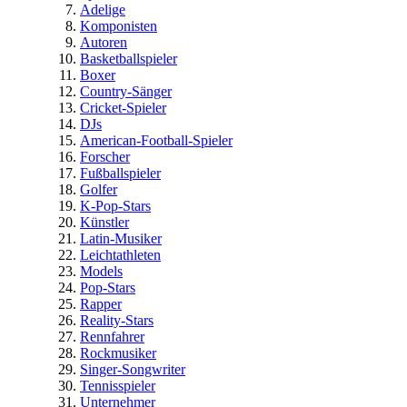
Adelige
Komponisten
Autoren
Basketballspieler
Boxer
Country-Sänger
Cricket-Spieler
DJs
American-Football-Spieler
Forscher
Fußballspieler
Golfer
K-Pop-Stars
Künstler
Latin-Musiker
Leichtathleten
Models
Pop-Stars
Rapper
Reality-Stars
Rennfahrer
Rockmusiker
Singer-Songwriter
Tennisspieler
Unternehmer