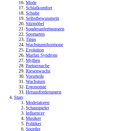
Mode
Schlafkomfort
Schuhe
Selbstbewusstsein
Sitzmöbel
Sonderanfertigungen
Sportarten
Tipps
Wachstumshormone
Evolution
Marfan Syndrom
Mythen
Partnersuche
Riesenwuchs
Vorurteile
Wachstum
Ergonomie
Herausforderungen
Stars
Moderatoren
Schauspieler
Influencer
Musiker
Politiker
Sportler