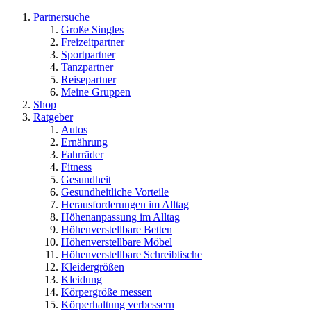
Partnersuche
Große Singles
Freizeitpartner
Sportpartner
Tanzpartner
Reisepartner
Meine Gruppen
Shop
Ratgeber
Autos
Ernährung
Fahrräder
Fitness
Gesundheit
Gesundheitliche Vorteile
Herausforderungen im Alltag
Höhenanpassung im Alltag
Höhenverstellbare Betten
Höhenverstellbare Möbel
Höhenverstellbare Schreibtische
Kleidergrößen
Kleidung
Körpergröße messen
Körperhaltung verbessern