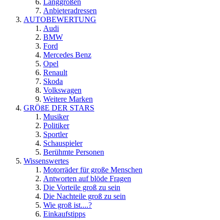
Langgrößen
Anbieteradressen
AUTOBEWERTUNG
Audi
BMW
Ford
Mercedes Benz
Opel
Renault
Skoda
Volkswagen
Weitere Marken
GRÖßE DER STARS
Musiker
Politiker
Sportler
Schauspieler
Berühmte Personen
Wissenswertes
Motorräder für große Menschen
Antworten auf blöde Fragen
Die Vorteile groß zu sein
Die Nachteile groß zu sein
Wie groß ist....?
Einkaufstipps