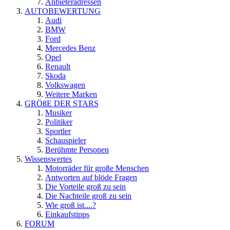
Anbieteradressen
AUTOBEWERTUNG
Audi
BMW
Ford
Mercedes Benz
Opel
Renault
Skoda
Volkswagen
Weitere Marken
GRÖßE DER STARS
Musiker
Politiker
Sportler
Schauspieler
Berühmte Personen
Wissenswertes
Motorräder für große Menschen
Antworten auf blöde Fragen
Die Vorteile groß zu sein
Die Nachteile groß zu sein
Wie groß ist....?
Einkaufstipps
FORUM