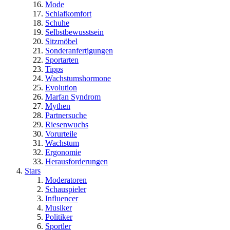
Mode
Schlafkomfort
Schuhe
Selbstbewusstsein
Sitzmöbel
Sonderanfertigungen
Sportarten
Tipps
Wachstumshormone
Evolution
Marfan Syndrom
Mythen
Partnersuche
Riesenwuchs
Vorurteile
Wachstum
Ergonomie
Herausforderungen
Stars
Moderatoren
Schauspieler
Influencer
Musiker
Politiker
Sportler