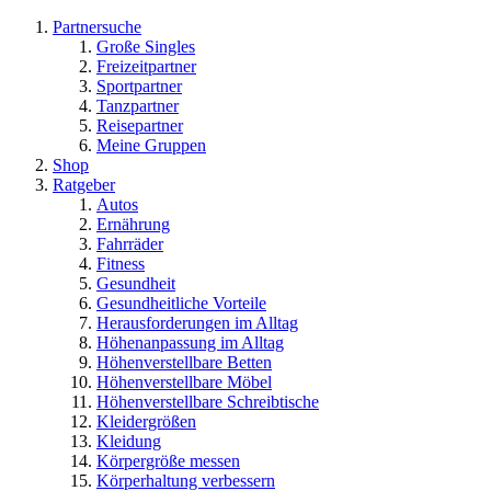
Partnersuche
Große Singles
Freizeitpartner
Sportpartner
Tanzpartner
Reisepartner
Meine Gruppen
Shop
Ratgeber
Autos
Ernährung
Fahrräder
Fitness
Gesundheit
Gesundheitliche Vorteile
Herausforderungen im Alltag
Höhenanpassung im Alltag
Höhenverstellbare Betten
Höhenverstellbare Möbel
Höhenverstellbare Schreibtische
Kleidergrößen
Kleidung
Körpergröße messen
Körperhaltung verbessern