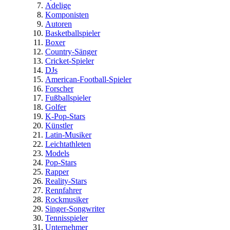
Adelige
Komponisten
Autoren
Basketballspieler
Boxer
Country-Sänger
Cricket-Spieler
DJs
American-Football-Spieler
Forscher
Fußballspieler
Golfer
K-Pop-Stars
Künstler
Latin-Musiker
Leichtathleten
Models
Pop-Stars
Rapper
Reality-Stars
Rennfahrer
Rockmusiker
Singer-Songwriter
Tennisspieler
Unternehmer