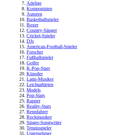
Adelige
Komponisten
Autoren
Basketballspieler
Boxer
Country-Sänger
Cricket-Spieler
DJs
American-Football-Spieler
Forscher
Fußballspieler
Golfer
K-Pop-Stars
Künstler
Latin-Musiker
Leichtathleten
Models
Pop-Stars
Rapper
Reality-Stars
Rennfahrer
Rockmusiker
Singer-Songwriter
Tennisspieler
Unternehmer