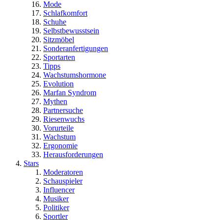
Mode
Schlafkomfort
Schuhe
Selbstbewusstsein
Sitzmöbel
Sonderanfertigungen
Sportarten
Tipps
Wachstumshormone
Evolution
Marfan Syndrom
Mythen
Partnersuche
Riesenwuchs
Vorurteile
Wachstum
Ergonomie
Herausforderungen
Stars
Moderatoren
Schauspieler
Influencer
Musiker
Politiker
Sportler