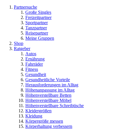
Partnersuche
Große Singles
Freizeitpartner
Sportpartner
Tanzpartner
Reisepartner
Meine Gruppen
Shop
Ratgeber
Autos
Ernährung
Fahrräder
Fitness
Gesundheit
Gesundheitliche Vorteile
Herausforderungen im Alltag
Höhenanpassung im Alltag
Höhenverstellbare Betten
Höhenverstellbare Möbel
Höhenverstellbare Schreibtische
Kleidergrößen
Kleidung
Körpergröße messen
Körperhaltung verbessern