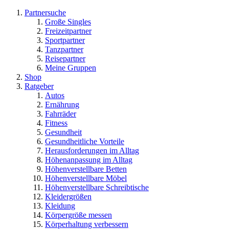
Partnersuche
Große Singles
Freizeitpartner
Sportpartner
Tanzpartner
Reisepartner
Meine Gruppen
Shop
Ratgeber
Autos
Ernährung
Fahrräder
Fitness
Gesundheit
Gesundheitliche Vorteile
Herausforderungen im Alltag
Höhenanpassung im Alltag
Höhenverstellbare Betten
Höhenverstellbare Möbel
Höhenverstellbare Schreibtische
Kleidergrößen
Kleidung
Körpergröße messen
Körperhaltung verbessern