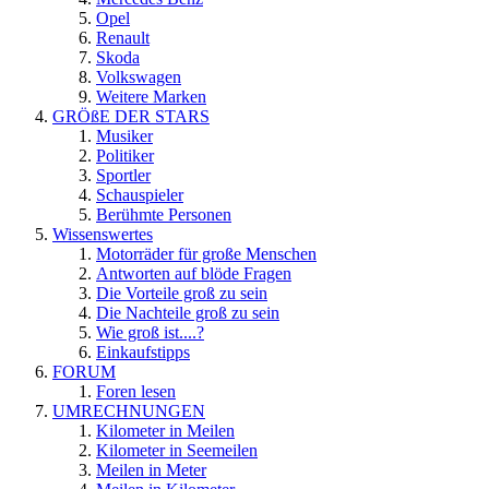
Opel
Renault
Skoda
Volkswagen
Weitere Marken
GRÖßE DER STARS
Musiker
Politiker
Sportler
Schauspieler
Berühmte Personen
Wissenswertes
Motorräder für große Menschen
Antworten auf blöde Fragen
Die Vorteile groß zu sein
Die Nachteile groß zu sein
Wie groß ist....?
Einkaufstipps
FORUM
Foren lesen
UMRECHNUNGEN
Kilometer in Meilen
Kilometer in Seemeilen
Meilen in Meter