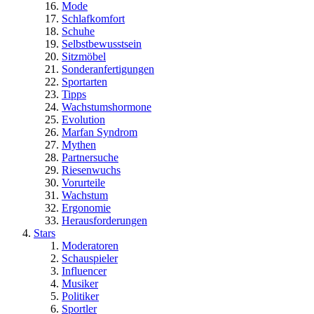
Mode
Schlafkomfort
Schuhe
Selbstbewusstsein
Sitzmöbel
Sonderanfertigungen
Sportarten
Tipps
Wachstumshormone
Evolution
Marfan Syndrom
Mythen
Partnersuche
Riesenwuchs
Vorurteile
Wachstum
Ergonomie
Herausforderungen
Stars
Moderatoren
Schauspieler
Influencer
Musiker
Politiker
Sportler