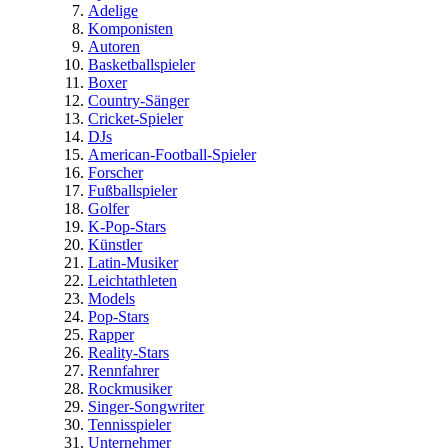
Adelige
Komponisten
Autoren
Basketballspieler
Boxer
Country-Sänger
Cricket-Spieler
DJs
American-Football-Spieler
Forscher
Fußballspieler
Golfer
K-Pop-Stars
Künstler
Latin-Musiker
Leichtathleten
Models
Pop-Stars
Rapper
Reality-Stars
Rennfahrer
Rockmusiker
Singer-Songwriter
Tennisspieler
Unternehmer