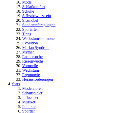
Mode
Schlafkomfort
Schuhe
Selbstbewusstsein
Sitzmöbel
Sonderanfertigungen
Sportarten
Tipps
Wachstumshormone
Evolution
Marfan Syndrom
Mythen
Partnersuche
Riesenwuchs
Vorurteile
Wachstum
Ergonomie
Herausforderungen
Stars
Moderatoren
Schauspieler
Influencer
Musiker
Politiker
Sportler