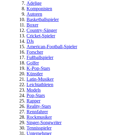
Adelige
Komponisten
Autoren
Basketballspieler
Boxer
Country-Sänger
Cricket-Spieler
DJs
American-Football-Spieler
Forscher
Fußballspieler
Golfer
K-Pop-Stars
Künstler
Latin-Musiker
Leichtathleten
Models
Pop-Stars
Rapper
Reality-Stars
Rennfahrer
Rockmusiker
Singer-Songwriter
Tennisspieler
Unternehmer