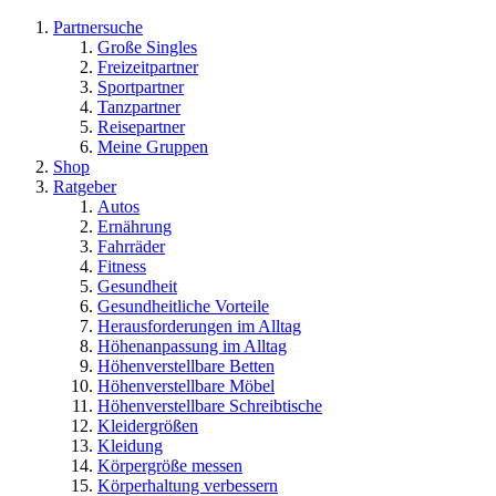
Partnersuche
Große Singles
Freizeitpartner
Sportpartner
Tanzpartner
Reisepartner
Meine Gruppen
Shop
Ratgeber
Autos
Ernährung
Fahrräder
Fitness
Gesundheit
Gesundheitliche Vorteile
Herausforderungen im Alltag
Höhenanpassung im Alltag
Höhenverstellbare Betten
Höhenverstellbare Möbel
Höhenverstellbare Schreibtische
Kleidergrößen
Kleidung
Körpergröße messen
Körperhaltung verbessern