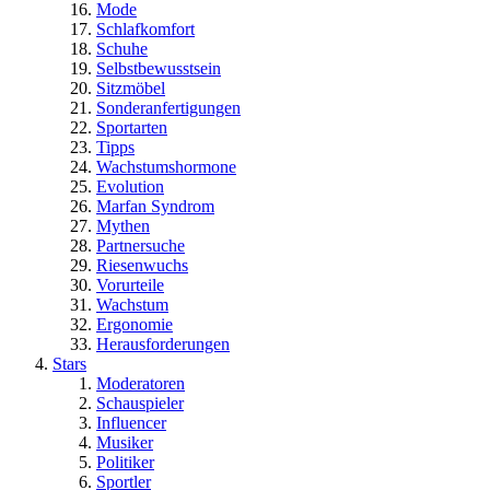
Mode
Schlafkomfort
Schuhe
Selbstbewusstsein
Sitzmöbel
Sonderanfertigungen
Sportarten
Tipps
Wachstumshormone
Evolution
Marfan Syndrom
Mythen
Partnersuche
Riesenwuchs
Vorurteile
Wachstum
Ergonomie
Herausforderungen
Stars
Moderatoren
Schauspieler
Influencer
Musiker
Politiker
Sportler