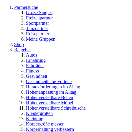
Partnersuche
Große Singles
Freizeitpartner
Sportpartner
Tanzpartner
Reisepartner
Meine Gruppen
Shop
Ratgeber
Autos
Ernährung
Fahrräder
Fitness
Gesundheit
Gesundheitliche Vorteile
Herausforderungen im Alltag
Höhenanpassung im Alltag
Höhenverstellbare Betten
Höhenverstellbare Möbel
Höhenverstellbare Schreibtische
Kleidergrößen
Kleidung
Körpergröße messen
Körperhaltung verbessern