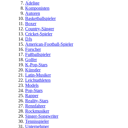
Adelige
Komponisten
Autoren
Basketballspieler
Boxer
Country-Sänger
Cricket-Spieler
DJs
American-Football-Spieler
Forscher
Fußballspieler
Golfer
K-Pop-Stars
Künstler
Latin-Musiker
Leichtathleten
Models
Pop-Stars
Rapper
Reality-Stars
Rennfahrer
Rockmusiker
Singer-Songwriter
Tennisspieler
Unternehmer