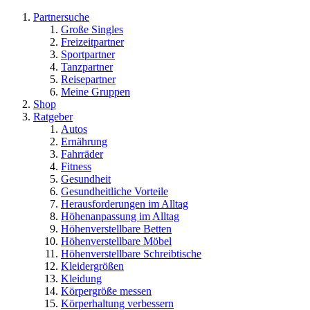
Partnersuche
Große Singles
Freizeitpartner
Sportpartner
Tanzpartner
Reisepartner
Meine Gruppen
Shop
Ratgeber
Autos
Ernährung
Fahrräder
Fitness
Gesundheit
Gesundheitliche Vorteile
Herausforderungen im Alltag
Höhenanpassung im Alltag
Höhenverstellbare Betten
Höhenverstellbare Möbel
Höhenverstellbare Schreibtische
Kleidergrößen
Kleidung
Körpergröße messen
Körperhaltung verbessern