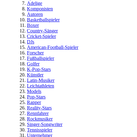
Adelige
Komponisten
Autoren
Basketballspieler
Boxer
Country-Sänger
Cricket-Spieler
DJs
American-Football-Spieler
Forscher
Fußballspieler
Golfer
K-Pop-Stars
Künstler
Latin-Musiker
Leichtathleten
Models
Pop-Stars
Rapper
Reality-Stars
Rennfahrer
Rockmusiker
Singer-Songwriter
Tennisspieler
Unternehmer