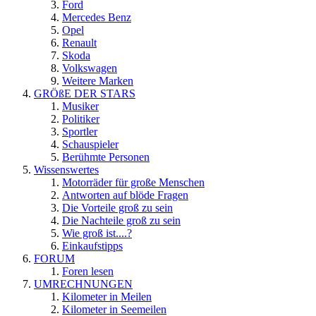
Ford
Mercedes Benz
Opel
Renault
Skoda
Volkswagen
Weitere Marken
GRÖßE DER STARS
Musiker
Politiker
Sportler
Schauspieler
Berühmte Personen
Wissenswertes
Motorräder für große Menschen
Antworten auf blöde Fragen
Die Vorteile groß zu sein
Die Nachteile groß zu sein
Wie groß ist....?
Einkaufstipps
FORUM
Foren lesen
UMRECHNUNGEN
Kilometer in Meilen
Kilometer in Seemeilen