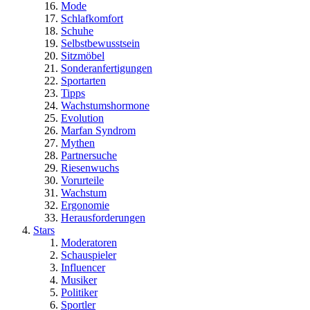
Mode
Schlafkomfort
Schuhe
Selbstbewusstsein
Sitzmöbel
Sonderanfertigungen
Sportarten
Tipps
Wachstumshormone
Evolution
Marfan Syndrom
Mythen
Partnersuche
Riesenwuchs
Vorurteile
Wachstum
Ergonomie
Herausforderungen
Stars
Moderatoren
Schauspieler
Influencer
Musiker
Politiker
Sportler