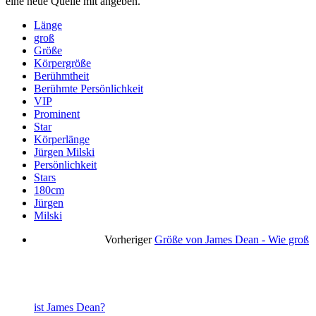
eine neue Quelle mit angeben.
Länge
groß
Größe
Körpergröße
Berühmtheit
Berühmte Persönlichkeit
VIP
Prominent
Star
Körperlänge
Jürgen Milski
Persönlichkeit
Stars
180cm
Jürgen
Milski
Vorheriger
Größe von James Dean - Wie groß
ist James Dean?