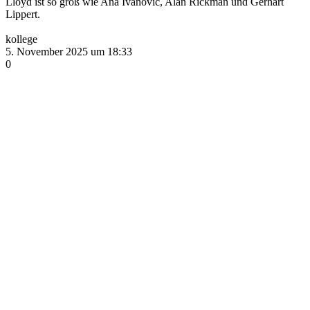
Lloyd ist so groß wie Ana Ivanović, Alan Rickman und Gerhart
Lippert.
kollege
5. November 2025 um 18:33
0