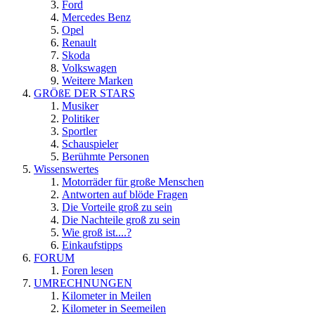
Ford
Mercedes Benz
Opel
Renault
Skoda
Volkswagen
Weitere Marken
GRÖßE DER STARS
Musiker
Politiker
Sportler
Schauspieler
Berühmte Personen
Wissenswertes
Motorräder für große Menschen
Antworten auf blöde Fragen
Die Vorteile groß zu sein
Die Nachteile groß zu sein
Wie groß ist....?
Einkaufstipps
FORUM
Foren lesen
UMRECHNUNGEN
Kilometer in Meilen
Kilometer in Seemeilen