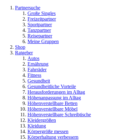
Partnersuche
Große Singles
Freizeitpartner
Sportpartner
Tanzpartner
Reisepartner
Meine Gruppen
Shop
Ratgeber
Autos
Ernährung
Fahrräder
Fitness
Gesundheit
Gesundheitliche Vorteile
Herausforderungen im Alltag
Höhenanpassung im Alltag
Höhenverstellbare Betten
Höhenverstellbare Möbel
Höhenverstellbare Schreibtische
Kleidergrößen
Kleidung
Körpergröße messen
Körperhaltung verbessern