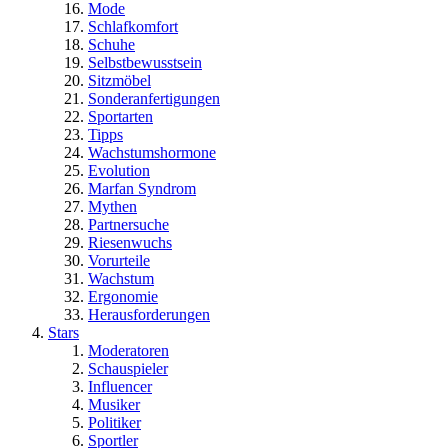
Mode
Schlafkomfort
Schuhe
Selbstbewusstsein
Sitzmöbel
Sonderanfertigungen
Sportarten
Tipps
Wachstumshormone
Evolution
Marfan Syndrom
Mythen
Partnersuche
Riesenwuchs
Vorurteile
Wachstum
Ergonomie
Herausforderungen
Stars
Moderatoren
Schauspieler
Influencer
Musiker
Politiker
Sportler