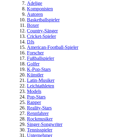
Adelige
Komponisten
Autoren
Basketballspieler
Boxer
Country-Sänger
Cricket-Spieler
DJs
American-Football-Spieler
Forscher
Fußballspieler
Golfer
K-Pop-Stars
Künstler
Latin-Musiker
Leichtathleten
Models
Pop-Stars
Rapper
Reality-Stars
Rennfahrer
Rockmusiker
Singer-Songwriter
Tennisspieler
Unternehmer