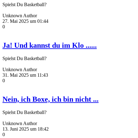
Spielst Du Basketball?
Unknown Author
27. Mai 2025 um 01:44
0
Ja! Und kannst du im Klo ......
Spielst Du Basketball?
Unknown Author
31. Mai 2025 um 11:43
0
Nein, ich Boxe, ich bin nicht ...
Spielst Du Basketball?
Unknown Author
13. Juni 2025 um 18:42
0