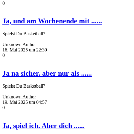
0
Ja, und am Wochenende mit ......
Spielst Du Basketball?
Unknown Author
16. Mai 2025 um 22:30
0
Ja na sicher. aber nur als ......
Spielst Du Basketball?
Unknown Author
19. Mai 2025 um 04:57
0
Ja, spiel ich. Aber dich ......