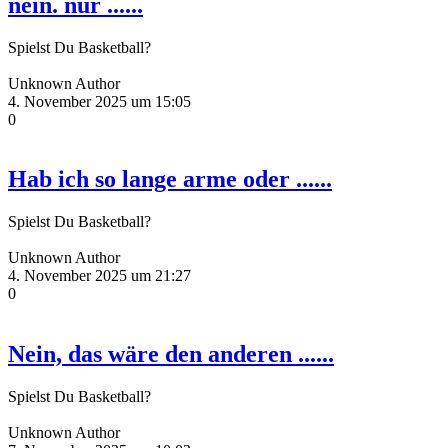
nein. nur ......
Spielst Du Basketball?
Unknown Author
4. November 2025 um 15:05
0
Hab ich so lange arme oder ......
Spielst Du Basketball?
Unknown Author
4. November 2025 um 21:27
0
Nein, das wäre den anderen ......
Spielst Du Basketball?
Unknown Author