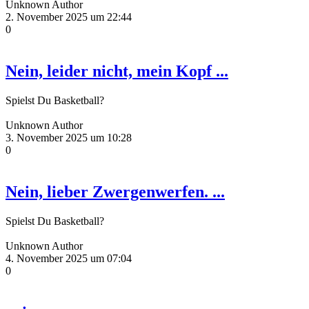
Unknown Author
2. November 2025 um 22:44
0
Nein, leider nicht, mein Kopf ...
Spielst Du Basketball?
Unknown Author
3. November 2025 um 10:28
0
Nein, lieber Zwergenwerfen. ...
Spielst Du Basketball?
Unknown Author
4. November 2025 um 07:04
0