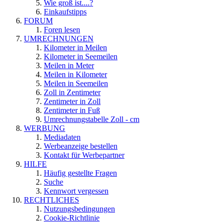
Wie groß ist....?
Einkaufstipps
FORUM
Foren lesen
UMRECHNUNGEN
Kilometer in Meilen
Kilometer in Seemeilen
Meilen in Meter
Meilen in Kilometer
Meilen in Seemeilen
Zoll in Zentimeter
Zentimeter in Zoll
Zentimeter in Fuß
Umrechnungstabelle Zoll - cm
WERBUNG
Mediadaten
Werbeanzeige bestellen
Kontakt für Werbepartner
HILFE
Häufig gestellte Fragen
Suche
Kennwort vergessen
RECHTLICHES
Nutzungsbedingungen
Cookie-Richtlinie