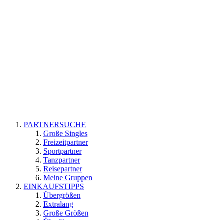
PARTNERSUCHE
Große Singles
Freizeitpartner
Sportpartner
Tanzpartner
Reisepartner
Meine Gruppen
EINKAUFSTIPPS
Übergrößen
Extralang
Große Größen