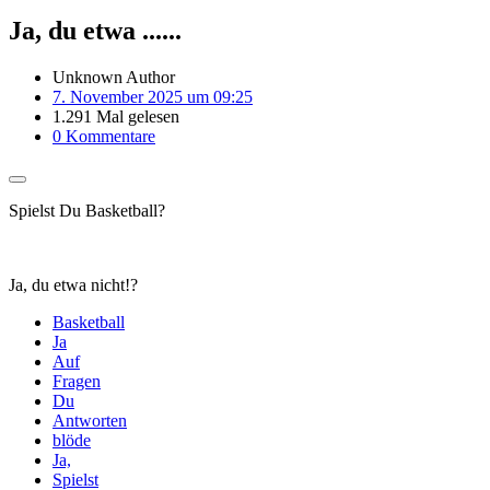
Ja, du etwa ......
Unknown Author
7. November 2025 um 09:25
1.291 Mal gelesen
0 Kommentare
Spielst Du Basketball?
Ja, du etwa nicht!?
Basketball
Ja
Auf
Fragen
Du
Antworten
blöde
Ja,
Spielst