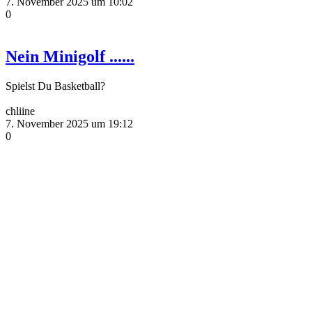
7. November 2025 um 10:02
0
Nein Minigolf ......
Spielst Du Basketball?
chliine
7. November 2025 um 19:12
0