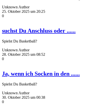
Unknown Author
25. Oktober 2025 um 20:25
0
suchst Du Anschluss oder ......
Spielst Du Basketball?
Unknown Author
28. Oktober 2025 um 08:52
0
Ja, wenn ich Socken in den ......
Spielst Du Basketball?
Unknown Author
30. Oktober 2025 um 00:38
0