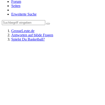
Forum
Seiten
Erweiterte Suche
GrosseLeute.de
Antworten auf blöde Fragen
Spielst Du Basketball?