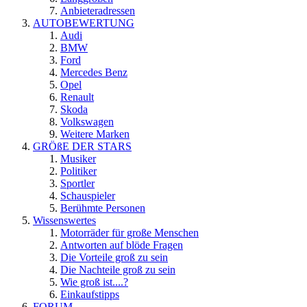
Anbieteradressen
AUTOBEWERTUNG
Audi
BMW
Ford
Mercedes Benz
Opel
Renault
Skoda
Volkswagen
Weitere Marken
GRÖßE DER STARS
Musiker
Politiker
Sportler
Schauspieler
Berühmte Personen
Wissenswertes
Motorräder für große Menschen
Antworten auf blöde Fragen
Die Vorteile groß zu sein
Die Nachteile groß zu sein
Wie groß ist....?
Einkaufstipps
FORUM