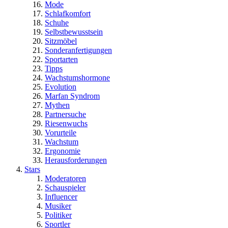
Mode
Schlafkomfort
Schuhe
Selbstbewusstsein
Sitzmöbel
Sonderanfertigungen
Sportarten
Tipps
Wachstumshormone
Evolution
Marfan Syndrom
Mythen
Partnersuche
Riesenwuchs
Vorurteile
Wachstum
Ergonomie
Herausforderungen
Stars
Moderatoren
Schauspieler
Influencer
Musiker
Politiker
Sportler