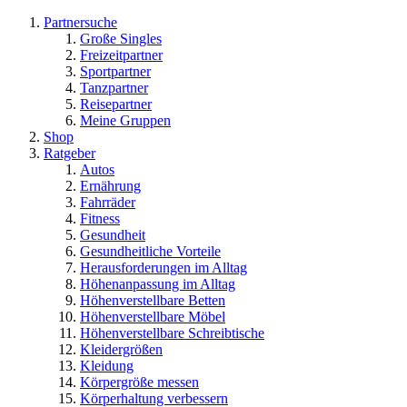
Partnersuche
Große Singles
Freizeitpartner
Sportpartner
Tanzpartner
Reisepartner
Meine Gruppen
Shop
Ratgeber
Autos
Ernährung
Fahrräder
Fitness
Gesundheit
Gesundheitliche Vorteile
Herausforderungen im Alltag
Höhenanpassung im Alltag
Höhenverstellbare Betten
Höhenverstellbare Möbel
Höhenverstellbare Schreibtische
Kleidergrößen
Kleidung
Körpergröße messen
Körperhaltung verbessern