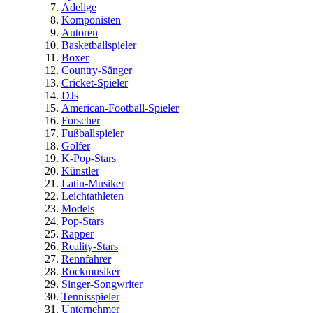
Adelige
Komponisten
Autoren
Basketballspieler
Boxer
Country-Sänger
Cricket-Spieler
DJs
American-Football-Spieler
Forscher
Fußballspieler
Golfer
K-Pop-Stars
Künstler
Latin-Musiker
Leichtathleten
Models
Pop-Stars
Rapper
Reality-Stars
Rennfahrer
Rockmusiker
Singer-Songwriter
Tennisspieler
Unternehmer