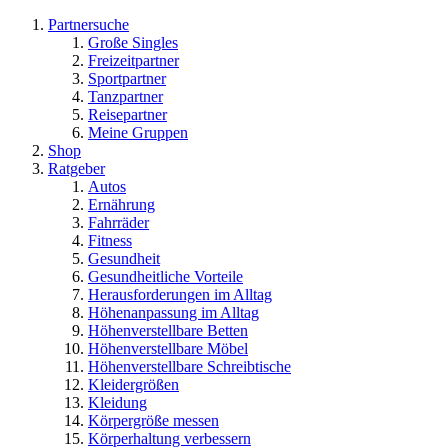
Partnersuche
Große Singles
Freizeitpartner
Sportpartner
Tanzpartner
Reisepartner
Meine Gruppen
Shop
Ratgeber
Autos
Ernährung
Fahrräder
Fitness
Gesundheit
Gesundheitliche Vorteile
Herausforderungen im Alltag
Höhenanpassung im Alltag
Höhenverstellbare Betten
Höhenverstellbare Möbel
Höhenverstellbare Schreibtische
Kleidergrößen
Kleidung
Körpergröße messen
Körperhaltung verbessern