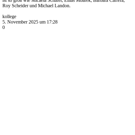
ist so groß wie Micaela Schäfer, Elilas Mbarek, Barbara Carrera,
Roy Scheider und Michael Landon.
kollege
5. November 2025 um 17:28
0