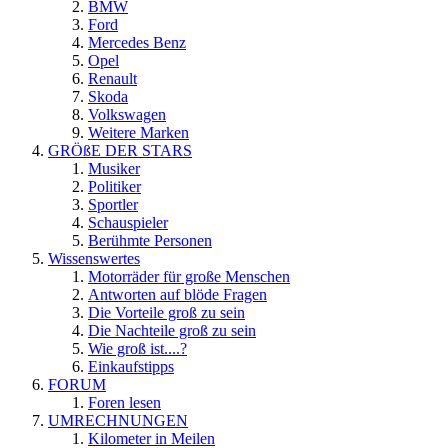
BMW
Ford
Mercedes Benz
Opel
Renault
Skoda
Volkswagen
Weitere Marken
GRÖßE DER STARS
Musiker
Politiker
Sportler
Schauspieler
Berühmte Personen
Wissenswertes
Motorräder für große Menschen
Antworten auf blöde Fragen
Die Vorteile groß zu sein
Die Nachteile groß zu sein
Wie groß ist....?
Einkaufstipps
FORUM
Foren lesen
UMRECHNUNGEN
Kilometer in Meilen