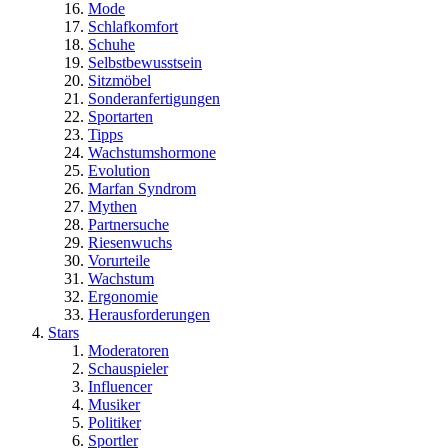
Mode
Schlafkomfort
Schuhe
Selbstbewusstsein
Sitzmöbel
Sonderanfertigungen
Sportarten
Tipps
Wachstumshormone
Evolution
Marfan Syndrom
Mythen
Partnersuche
Riesenwuchs
Vorurteile
Wachstum
Ergonomie
Herausforderungen
Stars
Moderatoren
Schauspieler
Influencer
Musiker
Politiker
Sportler