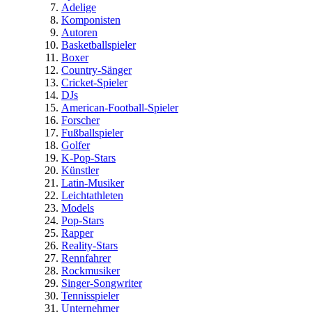
Adelige
Komponisten
Autoren
Basketballspieler
Boxer
Country-Sänger
Cricket-Spieler
DJs
American-Football-Spieler
Forscher
Fußballspieler
Golfer
K-Pop-Stars
Künstler
Latin-Musiker
Leichtathleten
Models
Pop-Stars
Rapper
Reality-Stars
Rennfahrer
Rockmusiker
Singer-Songwriter
Tennisspieler
Unternehmer