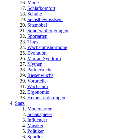
Mode
Schlafkomfort
Schuhe
Selbstbewusstsein
Sitzmöbel
Sonderanfertigungen
Sportarten
Tipps
Wachstumshormone
Evolution
Marfan Syndrom
Mythen
Partnersuche
Riesenwuchs
Vorurteile
Wachstum
Ergonomie
Herausforderungen
Stars
Moderatoren
Schauspieler
Influencer
Musiker
Politiker
Sportler