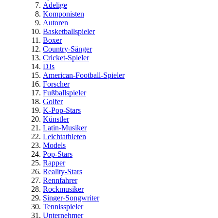
Adelige
Komponisten
Autoren
Basketballspieler
Boxer
Country-Sänger
Cricket-Spieler
DJs
American-Football-Spieler
Forscher
Fußballspieler
Golfer
K-Pop-Stars
Künstler
Latin-Musiker
Leichtathleten
Models
Pop-Stars
Rapper
Reality-Stars
Rennfahrer
Rockmusiker
Singer-Songwriter
Tennisspieler
Unternehmer