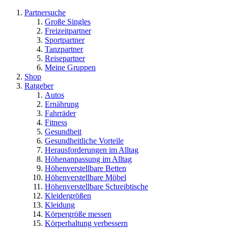
Partnersuche
Große Singles
Freizeitpartner
Sportpartner
Tanzpartner
Reisepartner
Meine Gruppen
Shop
Ratgeber
Autos
Ernährung
Fahrräder
Fitness
Gesundheit
Gesundheitliche Vorteile
Herausforderungen im Alltag
Höhenanpassung im Alltag
Höhenverstellbare Betten
Höhenverstellbare Möbel
Höhenverstellbare Schreibtische
Kleidergrößen
Kleidung
Körpergröße messen
Körperhaltung verbessern